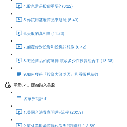
4.股息還是股價重要? (3:22)
5.你該用甚麼商品來避險 (5:43)
6.美股的真相!!! (11:23)
7.顛覆你對投資和投機的想像 (6:42)
8.避險商品如何選擇 該放多少在投資組合中 (13:38)
9.如何獲得『投資大師獎盃』和看帳戶績效
單元3-1。開始踏入美股
各家券商評比
1.美國合法券商開戶+流程 (20:59)
2.海外美股劵商操作教學(電腦版) (13:58)